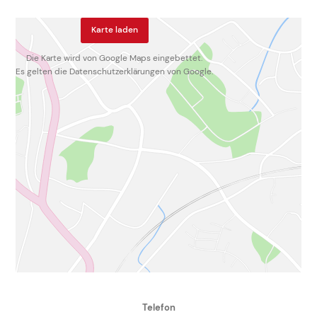
Karte laden
Die Karte wird von Google Maps eingebettet.
Es gelten die
Datenschutzerklärungen
von Google.
Telefon