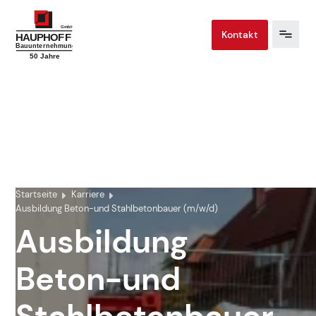
Kontakt
Startseite
Karriere
Ausbildung Beton-und Stahlbetonbauer (m/w/d)
Ausbildung
Beton-und